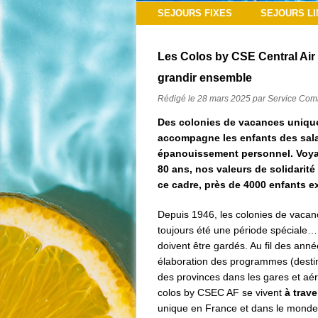
SEJOURS FIXES
SEJOURS LI
Les Colos by CSE Central Air F
grandir ensemble
Rédigé le 28 mars 2025 par Service Com
Des colonies de vacances unique
accompagne les enfants des salar
épanouissement personnel. Voyag
80 ans, nos valeurs de solidarité
ce cadre, près de 4000 enfants 
Depuis 1946, les colonies de vaca
toujours été une période spéciale… c
doivent être gardés. Au fil des ann
élaboration des programmes (destinat
des provinces dans les gares et aé
colos by CSEC AF se vivent
à trav
unique en France et dans le monde.