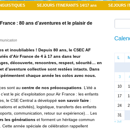
NGUISTIQUES
SEJOURS ITINERANTS 14/17 ans
SEJOURS IT
rance : 80 ans d’aventures et le plaisir de
Calend
munication
s et inoubliables ! Depuis 80 ans, le CSEC AF
iés d’Air France de 4 à 17 ans dans leur
L
es, découverte, rencontres, respect, sécurité… en
 et d’aventure collective sont restées intacts. Dans
expérimentent chaque année les colos avec nous.
3
10
1
nces sont au
centre de nos préoccupations
. L’été a
’est le pic d’exploitation pour Air France : les enfants
17
1
ées, le CSE Central a développé
son savoir faire
:
24
2
ions et activités), logistique, transferts des enfants
roports, communication, retour sur expérience)… Les
31
ers les générations
et forment un héritage commun
« Juil
 Cette année spéciale de célébration rappellent